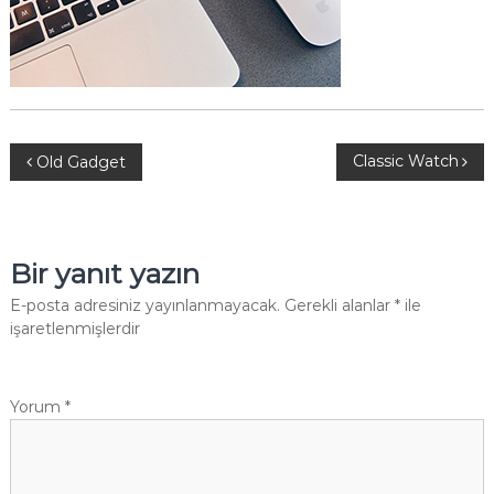
n
t
e
r
Y
Classic Watch
Old Gadget
a
z
Bir yanıt yazın
ı
E-posta adresiniz yayınlanmayacak.
Gerekli alanlar
*
ile
işaretlenmişlerdir
g
e
Yorum
*
z